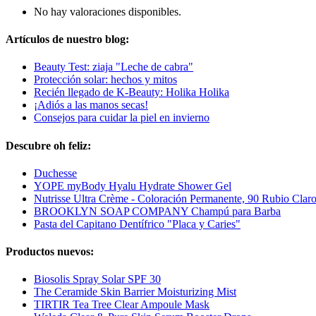
No hay valoraciones disponibles.
Artículos de nuestro blog:
Beauty Test: ziaja "Leche de cabra"
Protección solar: hechos y mitos
Recién llegado de K-Beauty: Holika Holika
¡Adiós a las manos secas!
Consejos para cuidar la piel en invierno
Descubre oh feliz:
Duchesse
YOPE myBody Hyalu Hydrate Shower Gel
Nutrisse Ultra Crème - Coloración Permanente, 90 Rubio Clar
BROOKLYN SOAP COMPANY Champú para Barba
Pasta del Capitano Dentífrico "Placa y Caries"
Productos nuevos:
Biosolis Spray Solar SPF 30
The Ceramide Skin Barrier Moisturizing Mist
TIRTIR Tea Tree Clear Ampoule Mask