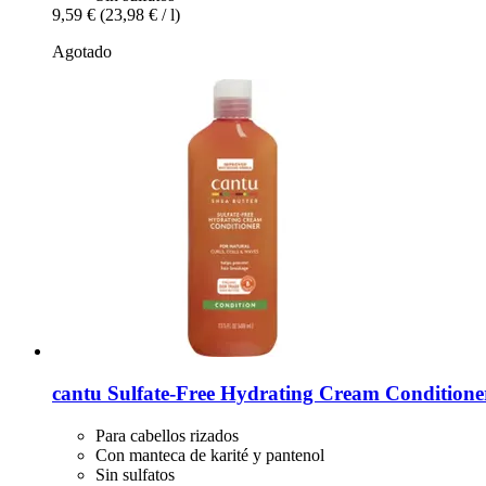
9,59 €
(23,98 € / l)
Agotado
cantu
Sulfate-​Free Hydrating Cream Conditione
Para cabellos rizados
Con manteca de karité y pantenol
Sin sulfatos