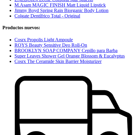
M.Asam MAGIC FINISH Matt Liquid Lipstick
Jimmy Boyd Spring Rain Biorganic Body Lotion
Colgate Dentífrico Total - Original
Productos nuevos:
Cosrx Propolis Light Ampoule
ROYS Beauty Sensitive Deo Roll-On
BROOKLYN SOAP COMPANY Cepillo para Barba
Super Leaves Shower Gel Orange Blossom & Eucalyptus
Cosrx The Ceramide Skin Barrier Moisturizer