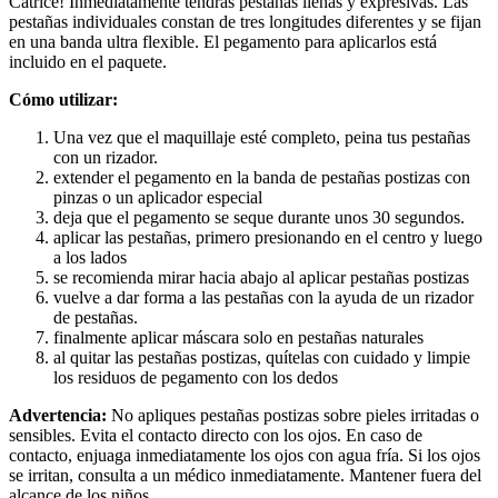
Catrice! Inmediatamente tendrás pestañas llenas y expresivas. Las
pestañas individuales constan de tres longitudes diferentes y se fijan
en una banda ultra flexible. El pegamento para aplicarlos está
incluido en el paquete.
Cómo utilizar:
Una vez que el maquillaje esté completo, peina tus pestañas
con un rizador.
extender el pegamento en la banda de pestañas postizas con
pinzas o un aplicador especial
deja que el pegamento se seque durante unos 30 segundos.
aplicar las pestañas, primero presionando en el centro y luego
a los lados
se recomienda mirar hacia abajo al aplicar pestañas postizas
vuelve a dar forma a las pestañas con la ayuda de un rizador
de pestañas.
finalmente aplicar máscara solo en pestañas naturales
al quitar las pestañas postizas, quítelas con cuidado y limpie
los residuos de pegamento con los dedos
Advertencia:
No apliques pestañas postizas sobre pieles irritadas o
sensibles. Evita el contacto directo con los ojos. En caso de
contacto, enjuaga inmediatamente los ojos con agua fría. Si los ojos
se irritan, consulta a un médico inmediatamente. Mantener fuera del
alcance de los niños.