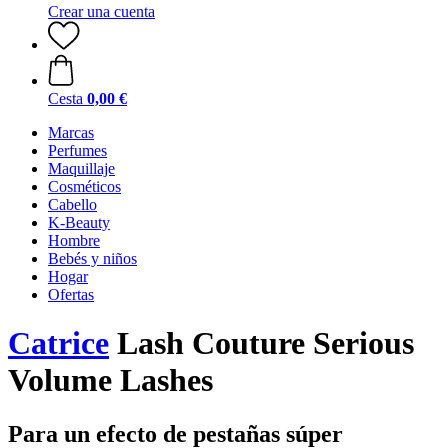
Crear una cuenta
Cesta
0,00 €
Marcas
Perfumes
Maquillaje
Cosméticos
Cabello
K-Beauty
Hombre
Bebés y niños
Hogar
Ofertas
Catrice
Lash Couture Serious
Volume Lashes
Para un efecto de pestañas súper