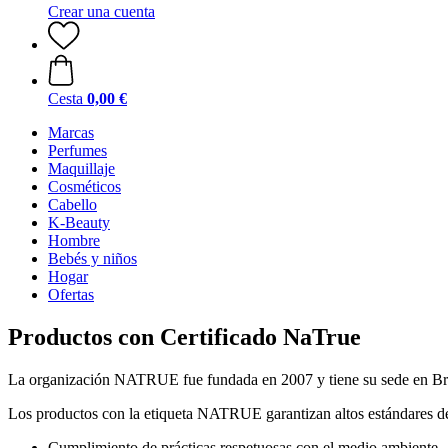
Crear una cuenta
Cesta
0,00 €
Marcas
Perfumes
Maquillaje
Cosméticos
Cabello
K-Beauty
Hombre
Bebés y niños
Hogar
Ofertas
Productos con Certificado NaTrue
La organización NATRUE fue fundada en 2007 y tiene su sede en Bruse
Los productos con la etiqueta NATRUE garantizan altos estándares de
Cumplimiento de prácticas respetuosas con el medio ambiente