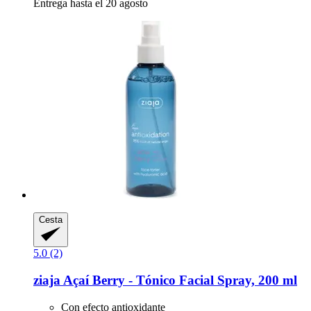
Entrega hasta el 20 agosto
Cesta
5.0 (2)
ziaja
Açaí Berry -​ Tónico Facial Spray, 200 ml
Con efecto antioxidante