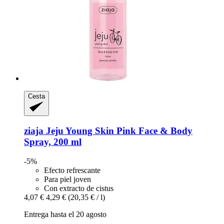
Cesta
ziaja
Jeju Young Skin Pink Face & Body
Spray, 200 ml
-5%
Efecto refrescante
Para piel joven
Con extracto de cistus
4,07 €
4,29 €
(20,35 € / l)
Entrega hasta el 20 agosto