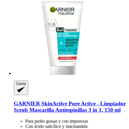
Cesta
GARNIER
SkinActive Pure Active -​ Limpiador
Scrub Mascarilla Antiespinillas 3 in 1, 150 ml
Para pieles grasas y con impurezas
Con ácido salicílico y niacinamida