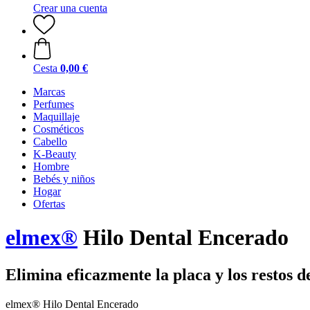
Crear una cuenta
Cesta
0,00 €
Marcas
Perfumes
Maquillaje
Cosméticos
Cabello
K-Beauty
Hombre
Bebés y niños
Hogar
Ofertas
elmex®
Hilo Dental Encerado
Elimina eficazmente la placa y los restos 
elmex® Hilo Dental Encerado