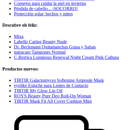
Consejos para cuidar la piel en invierno
Pérdida de cabello... ¡SOCORRO!
Protección solar: hechos y mitos
Descubre oh feliz:
Mixa
Labello Caring Beauty Nude
Dr. Beckmann Quitamanchas Grasa y Salsas
natracare Tampones Normal
C-Berrica Luminous Renewal Night Cream Pink Calluna
Productos nuevos:
TIRTIR Galactomyces Softening Ampoule Mask
eyelike Estuche para Lentes de Contacto
TIRTIR My Glow Lip Oil
ROYS Beauty Pure Deo Roll-On Woman
TIRTIR Mask Fit All Cover Cushion Mini