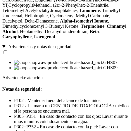
Yl)Cyclopropyl)Methanol, (2z)-2-Phenylhex-2-Enenitrile,
Tetramethyl Acetyloctahydronaphtalenes,
Limonene
, Trimethyl
Undecenal, Heliotropine, Cyclooctenyl Methyl Carbonate,
Eucalyptol, Delta-Damascone,
Alpha-Isomethyl Ionone
,
Dimethylcyclohexenyl 3-Butenyl Ketone,
Terpinolene
,
Cinnamyl
Alcohol
, Heptamethyl Decahydroindenofuran,
Beta-
Caryophyllene
,
Isoeugenol
Advertencias y notas de seguridad
Advertencia: atención
Notas de seguridad:
P102 - Mantener fuera del alcance de los niños.
P312 - Llamar a un CENTRO DE TOXICOLOGÍA / médico
si la persona se encuentra mal.
P305+P351 - En caso de contacto con los ojos: Lavar durante
unos minutos cuidadosamente con agua.
P302+P352 - En caso de contacto con la piel: Lavar con