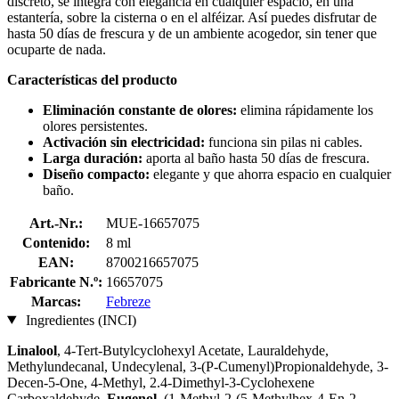
discreto, se integra con elegancia en cualquier espacio, en una
estantería, sobre la cisterna o en el alféizar. Así puedes disfrutar de
hasta 50 días de frescura y de un ambiente acogedor, sin tener que
ocuparte de nada.
Características del producto
Eliminación constante de olores:
elimina rápidamente los
olores persistentes.
Activación sin electricidad:
funciona sin pilas ni cables.
Larga duración:
aporta al baño hasta 50 días de frescura.
Diseño compacto:
elegante y que ahorra espacio en cualquier
baño.
Art.-Nr.:
MUE-16657075
Contenido:
8 ml
EAN:
8700216657075
Fabricante N.º:
16657075
Marcas:
Febreze
Ingredientes (INCI)
Linalool
, 4-Tert-Butylcyclohexyl Acetate, Lauraldehyde,
Methylundecanal, Undecylenal, 3-(P-Cumenyl)Propionaldehyde, 3-
Decen-5-One, 4-Methyl, 2.4-Dimethyl-3-Cyclohexene
Carboxaldehyde,
Eugenol
, (1-Methyl-2-(5-Methylhex-4-En-2-