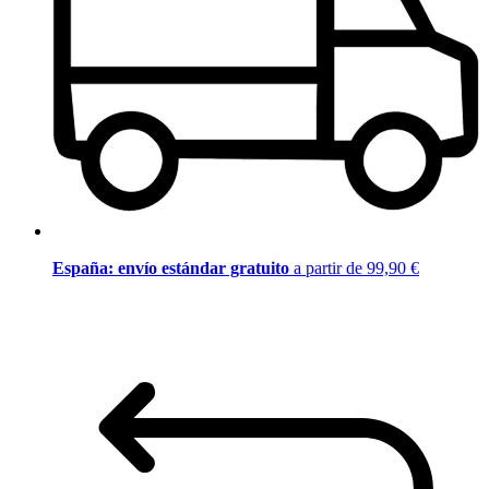
España: envío estándar gratuito
a partir de 99,90 €