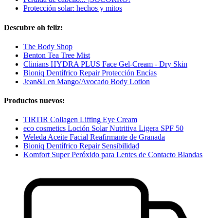
Protección solar: hechos y mitos
Descubre oh feliz:
The Body Shop
Benton Tea Tree Mist
Clinians HYDRA PLUS Face Gel-Cream - Dry Skin
Bioniq Dentífrico Repair Protección Encías
Jean&Len Mango/Avocado Body Lotion
Productos nuevos:
TIRTIR Collagen Lifting Eye Cream
eco cosmetics Loción Solar Nutritiva Ligera SPF 50
Weleda Aceite Facial Reafirmante de Granada
Bioniq Dentífrico Repair Sensibilidad
Komfort Super Peróxido para Lentes de Contacto Blandas