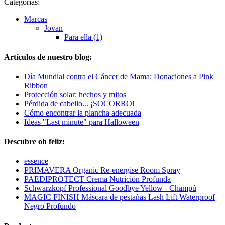
Categorías:
Marcas
Jovan
Para ella (1)
Artículos de nuestro blog:
Día Mundial contra el Cáncer de Mama: Donaciones a Pink
Ribbon
Protección solar: hechos y mitos
Pérdida de cabello... ¡SOCORRO!
Cómo encontrar la plancha adecuada
Ideas "Last minute" para Halloween
Descubre oh feliz:
essence
PRIMAVERA Organic Re-energise Room Spray
PAEDIPROTECT Crema Nutrición Profunda
Schwarzkopf Professional Goodbye Yellow - Champú
MAGIC FINISH Máscara de pestañas Lash Lift Waterproof
Negro Profundo