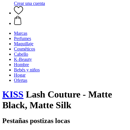
Crear una cuenta
Marcas
Perfumes
Maquillaje
Cosméticos
Cabello
K-Beauty
Hombre
Bebés y niños
Hogar
Ofertas
KISS
Lash Couture - Matte
Black, Matte Silk
Pestañas postizas locas