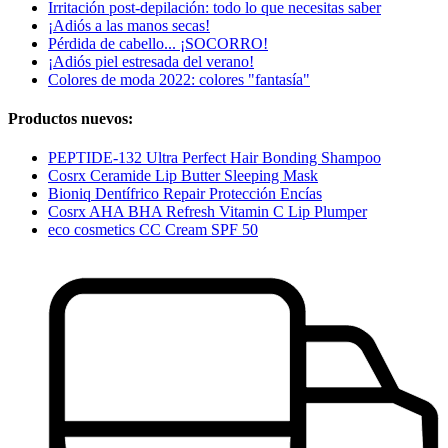
Irritación post-depilación: todo lo que necesitas saber
¡Adiós a las manos secas!
Pérdida de cabello... ¡SOCORRO!
¡Adiós piel estresada del verano!
Colores de moda 2022: colores "fantasía"
Productos nuevos:
PEPTIDE-132 Ultra Perfect Hair Bonding Shampoo
Cosrx Ceramide Lip Butter Sleeping Mask
Bioniq Dentífrico Repair Protección Encías
Cosrx AHA BHA Refresh Vitamin C Lip Plumper
eco cosmetics CC Cream SPF 50