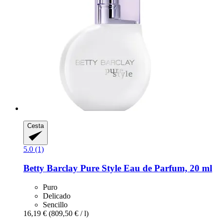
Cesta
5.0 (1)
Betty Barclay
Pure Style Eau de Parfum, 20 ml
Puro
Delicado
Sencillo
16,19 €
(809,50 € / l)