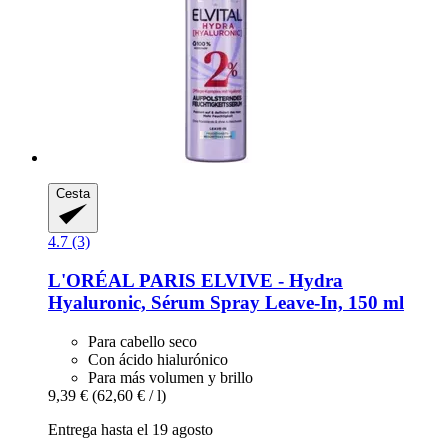
Cesta
4.7 (3)
L'ORÉAL PARIS
ELVIVE -​ Hydra
Hyaluronic, Sérum Spray Leave-​In, 150 ml
Para cabello seco
Con ácido hialurónico
Para más volumen y brillo
9,39 €
(62,60 € / l)
Entrega hasta el 19 agosto