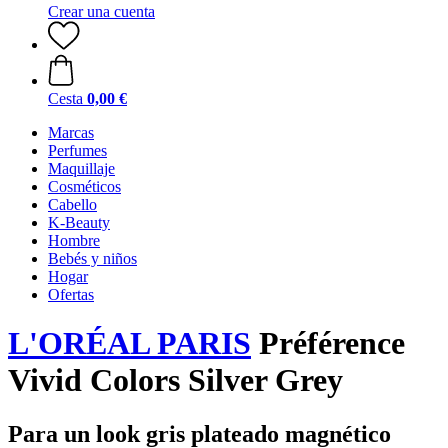
Crear una cuenta
Cesta
0,00 €
Marcas
Perfumes
Maquillaje
Cosméticos
Cabello
K-Beauty
Hombre
Bebés y niños
Hogar
Ofertas
L'ORÉAL PARIS
Préférence
Vivid Colors Silver Grey
Para un look gris plateado magnético