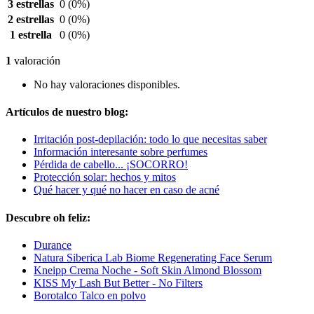
3 estrellas
0
(0%)
2 estrellas
0
(0%)
1 estrella
0
(0%)
1
valoración
No hay valoraciones disponibles.
Artículos de nuestro blog:
Irritación post-depilación: todo lo que necesitas saber
Información interesante sobre perfumes
Pérdida de cabello... ¡SOCORRO!
Protección solar: hechos y mitos
Qué hacer y qué no hacer en caso de acné
Descubre oh feliz:
Durance
Natura Siberica Lab Biome Regenerating Face Serum
Kneipp Crema Noche - Soft Skin Almond Blossom
KISS My Lash But Better - No Filters
Borotalco Talco en polvo