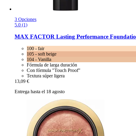
3 Opciones
5.0 (1)
MAX FACTOR
Lasting Performance Foundation,
100 - fair
105 - soft beige
104 - Vanilla
Fórmula de larga duración
Con fórmula "Touch Proof"
Textura súper ligera
13,09 €
Entrega hasta el 18 agosto