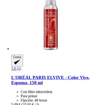
Cesta
5.0 (1)
L'ORÉAL PARIS
ELVIVE -​ Color Vive,
Espuma, 150 ml
Con filtro ultravioleta
Para peinar
Fijación: 48 horas
5,09 €
(33,93 € / l)