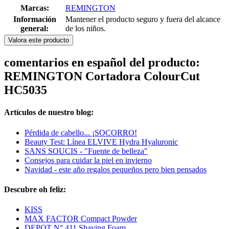
Marcas:
REMINGTON
Información
Mantener el producto seguro y fuera del alcance
general:
de los niños.
Valora este producto
comentarios en español del producto:
REMINGTON Cortadora ColourCut
HC5035
Artículos de nuestro blog:
Pérdida de cabello... ¡SOCORRO!
Beauty Test: Línea ELVIVE Hydra Hyaluronic
SANS SOUCIS - "Fuente de belleza"
Consejos para cuidar la piel en invierno
Navidad - este año regalos pequeños pero bien pensados
Descubre oh feliz:
KISS
MAX FACTOR Compact Powder
DEPOT N° 411 Shaving Foam