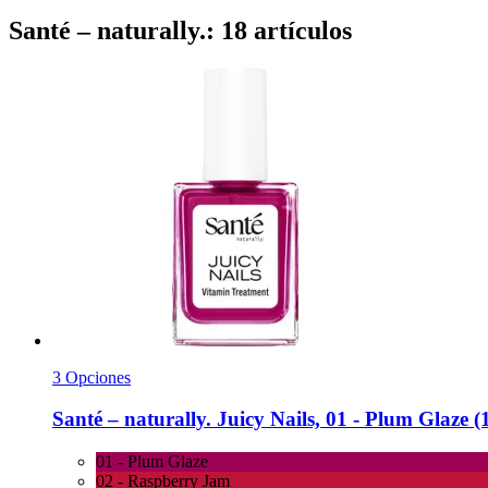
Santé – naturally.: 18 artículos
3 Opciones
Santé – naturally.
Juicy Nails, 01 -​ Plum Glaze (
01 - Plum Glaze
02 - Raspberry Jam