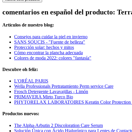
comentarios en español del producto: Terr
Artículos de nuestro blog:
Consejos para cuidar la piel en invierno
SANS SOUCIS - "Fuente de belleza"
Protección solar: hechos y mitos
Cómo encontrar la plancha adecuada
Colores de moda 2022: colores "fantasía"
Descubre oh feliz:
L'ORÉAL PARIS
Wella Professionals Pretratamiento Perm service Care
Frosch Detergente Lavavajillas - Limón
PRIMAVERA Mirto Turco Bio
PHYTORELAX LABORATOIRES Keratin Color Protection 
Productos nuevos:
The Alpha-Arbutin 2 Discoloration Care Serum
Solución Única con Ácido Hialurónico para Lentes de Contact