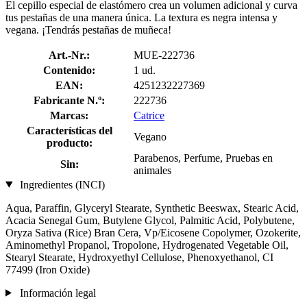
El cepillo especial de elastómero crea un volumen adicional y curva
tus pestañas de una manera única. La textura es negra intensa y
vegana. ¡Tendrás pestañas de muñeca!
Art.-Nr.:
MUE-222736
Contenido:
1 ud.
EAN:
4251232227369
Fabricante N.º:
222736
Marcas:
Catrice
Características del
Vegano
producto:
Parabenos, Perfume, Pruebas en
Sin:
animales
Ingredientes (INCI)
Aqua, Paraffin, Glyceryl Stearate, Synthetic Beeswax, Stearic Acid,
Acacia Senegal Gum, Butylene Glycol, Palmitic Acid, Polybutene,
Oryza Sativa (Rice) Bran Cera, Vp/Eicosene Copolymer, Ozokerite,
Aminomethyl Propanol, Tropolone, Hydrogenated Vegetable Oil,
Stearyl Stearate, Hydroxyethyl Cellulose, Phenoxyethanol, CI
77499 (Iron Oxide)
Información legal