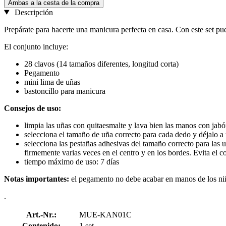
Ambas a la cesta de la compra
Descripción
Prepárate para hacerte una manicura perfecta en casa. Con este set pue
El conjunto incluye:
28 clavos (14 tamaños diferentes, longitud corta)
Pegamento
mini lima de uñas
bastoncillo para manicura
Consejos de uso:
limpia las uñas con quitaesmalte y lava bien las manos con jabón
selecciona el tamaño de uña correcto para cada dedo y déjalo a
selecciona las pestañas adhesivas del tamaño correcto para las u
firmemente varias veces en el centro y en los bordes. Evita el c
tiempo máximo de uso: 7 días
Notas importantes:
el pegamento no debe acabar en manos de los niños
.
Art.-Nr.:
MUE-KAN01C
Contenido:
1 set