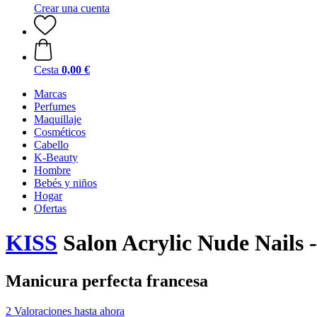
Crear una cuenta
Cesta
0,00 €
Marcas
Perfumes
Maquillaje
Cosméticos
Cabello
K-Beauty
Hombre
Bebés y niños
Hogar
Ofertas
KISS
Salon Acrylic Nude Nails 
Manicura perfecta francesa
2 Valoraciones hasta ahora