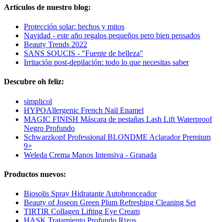
Artículos de nuestro blog:
Protección solar: hechos y mitos
Navidad - este año regalos pequeños pero bien pensados
Beauty Trends 2022
SANS SOUCIS - "Fuente de belleza"
Irritación post-depilación: todo lo que necesitas saber
Descubre oh feliz:
simplicol
HYPOAllergenic French Nail Enamel
MAGIC FINISH Máscara de pestañas Lash Lift Waterproof
Negro Profundo
Schwarzkopf Professional BLONDME Aclarador Premium
9+
Weleda Crema Manos Intensiva - Granada
Productos nuevos:
Biosolis Spray Hidratante Autobronceador
Beauty of Joseon Green Plum Refreshing Cleaning Set
TIRTIR Collagen Lifting Eye Cream
HASK Tratamiento Profundo Rizos