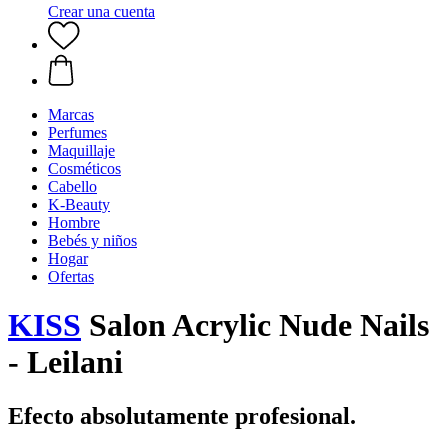
Crear una cuenta
Marcas
Perfumes
Maquillaje
Cosméticos
Cabello
K-Beauty
Hombre
Bebés y niños
Hogar
Ofertas
KISS
Salon Acrylic Nude Nails
- Leilani
Efecto absolutamente profesional.