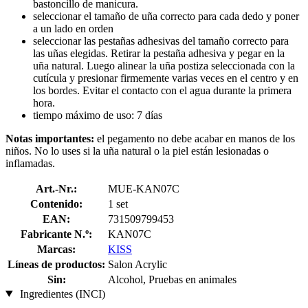
bastoncillo de manicura.
seleccionar el tamaño de uña correcto para cada dedo y poner
a un lado en orden
seleccionar las pestañas adhesivas del tamaño correcto para
las uñas elegidas. Retirar la pestaña adhesiva y pegar en la
uña natural. Luego alinear la uña postiza seleccionada con la
cutícula y presionar firmemente varias veces en el centro y en
los bordes. Evitar el contacto con el agua durante la primera
hora.
tiempo máximo de uso: 7 días
Notas importantes:
el pegamento no debe acabar en manos de los
niños. No lo uses si la uña natural o la piel están lesionadas o
inflamadas.
Art.-Nr.:
MUE-KAN07C
Contenido:
1 set
EAN:
731509799453
Fabricante N.º:
KAN07C
Marcas:
KISS
Líneas de productos:
Salon Acrylic
Sin:
Alcohol, Pruebas en animales
Ingredientes (INCI)