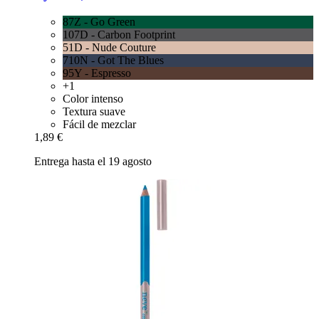
87Z - Go Green
107D - Carbon Footprint
51D - Nude Couture
710N - Got The Blues
95Y - Espresso
+1
Color intenso
Textura suave
Fácil de mezclar
1,89 €
Entrega hasta el 19 agosto