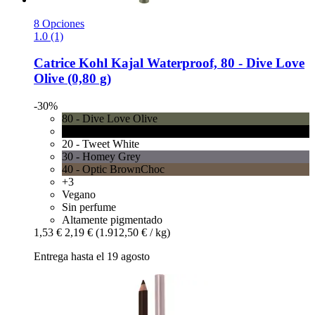
8 Opciones
1.0 (1)
Catrice
Kohl Kajal Waterproof, 80 -​ Dive Love
Olive (0,80 g)
-30%
80 - Dive Love Olive
10 - Check Chic Black
20 - Tweet White
30 - Homey Grey
40 - Optic BrownChoc
+3
Vegano
Sin perfume
Altamente pigmentado
1,53 €
2,19 €
(1.912,50 € / kg)
Entrega hasta el 19 agosto