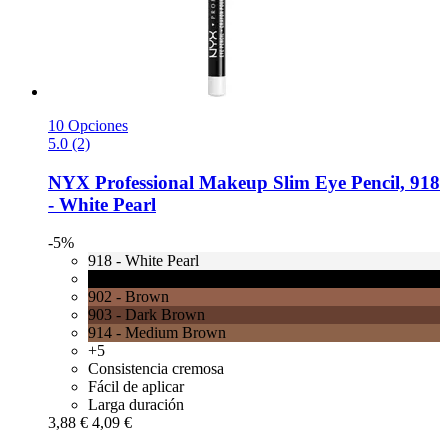
10 Opciones
5.0 (2)
NYX Professional Makeup
Slim Eye Pencil, 918
-​ White Pearl
-5%
918 - White Pearl
901 - Black
902 - Brown
903 - Dark Brown
914 - Medium Brown
+5
Consistencia cremosa
Fácil de aplicar
Larga duración
3,88 €
4,09 €