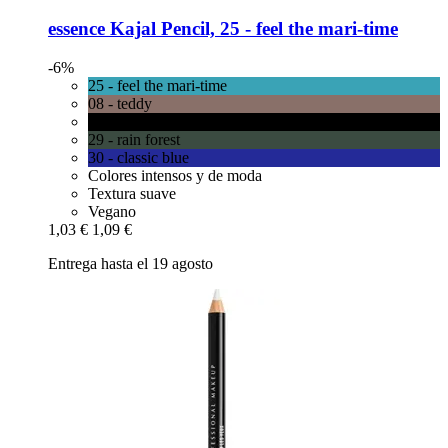
essence
Kajal Pencil, 25 -​ feel the mari-​time
-6%
25 - feel the mari-time
08 - teddy
01 - black
29 - rain forest
30 - classic blue
Colores intensos y de moda
Textura suave
Vegano
1,03 €
1,09 €
Entrega hasta el 19 agosto