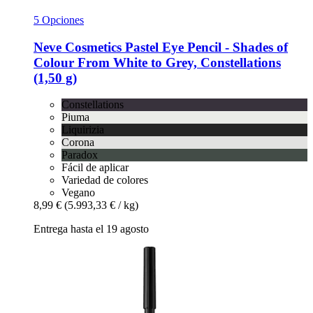
5 Opciones
Neve Cosmetics
Pastel Eye Pencil -​ Shades of
Colour From White to Grey, Constellations
(1,50 g)
Constellations
Piuma
Liquirizia
Corona
Paradox
Fácil de aplicar
Variedad de colores
Vegano
8,99 €
(5.993,33 € / kg)
Entrega hasta el 19 agosto