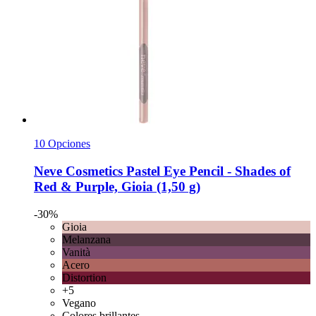
10 Opciones
Neve Cosmetics
Pastel Eye Pencil -​ Shades of
Red & Purple, Gioia (1,50 g)
-30%
Gioia
Melanzana
Vanità
Acero
Distortion
+5
Vegano
Colores brillantes