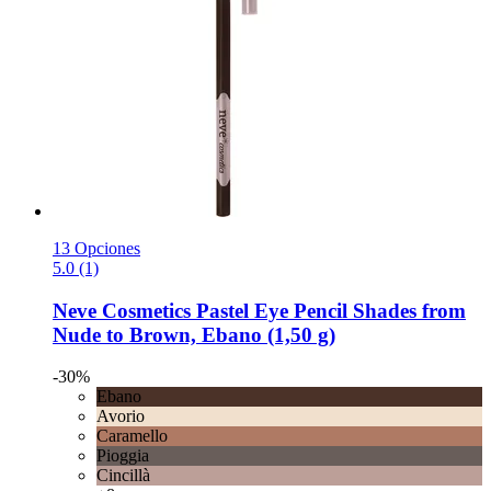
13 Opciones
5.0 (1)
Neve Cosmetics
Pastel Eye Pencil Shades from
Nude to Brown, Ebano (1,50 g)
-30%
Ebano
Avorio
Caramello
Pioggia
Cincillà