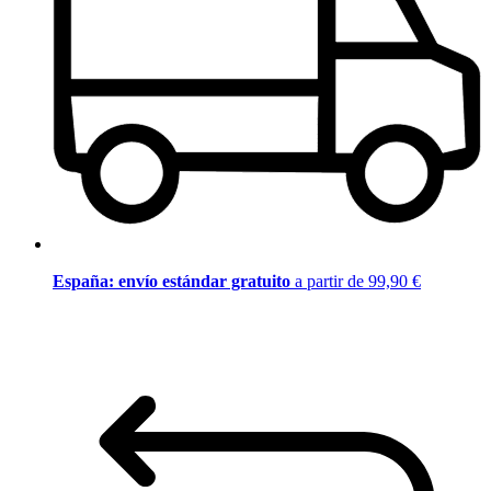
España: envío estándar gratuito
a partir de 99,90 €