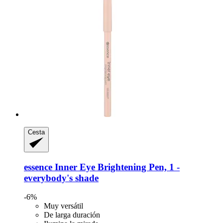
Cesta
essence
Inner Eye Brightening Pen, 1 -​
everybody's shade
-6%
Muy versátil
De larga duración