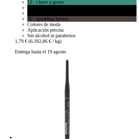
12 - i have a green
01 - black fever
34 - sparkling black
35 - sparkling brown
Colores de moda
Aplicación precisa
Sin alcohol ni parabenos
1,79 €
(6.392,86 € / kg)
Entrega hasta el 19 agosto