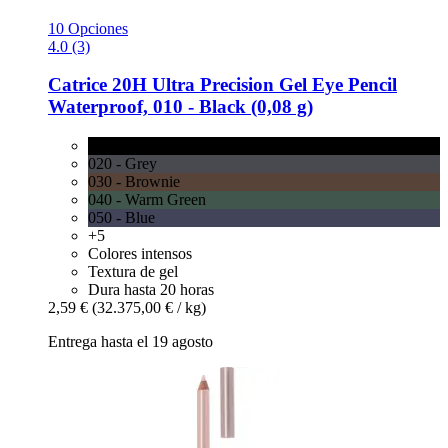
10 Opciones
4.0 (3)
Catrice
20H Ultra Precision Gel Eye Pencil
Waterproof, 010 -​ Black (0,08 g)
010 - Black
020 - Grey
030 - Brownie
040 - Warm Green
050 - Blue
+5
Colores intensos
Textura de gel
Dura hasta 20 horas
2,59 €
(32.375,00 € / kg)
Entrega hasta el 19 agosto